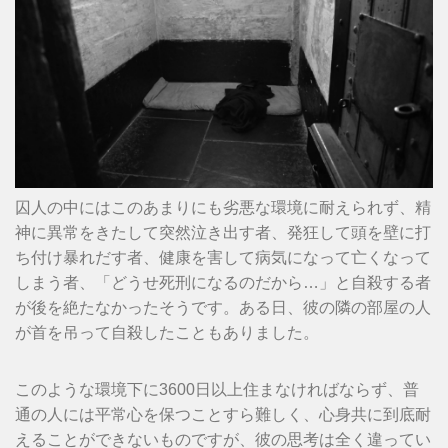
囚人の中にはこのあまりにも劣悪な環境に耐えられず、精
神に異常をきたして突然泣き出す者、発狂して頭を壁に打
ち付け暴れだす者、健康を害して病気になって亡くなって
しまう者、「どうせ死刑になるのだから…」と自殺する者
が後を絶たなかったそうです。ある日、彼の隣の部屋の人
が首を吊って自殺したこともありました。
このような環境下に3600日以上住まなければならず、普
通の人には平常心を保つことすら難しく、心身共に到底耐
えることができないものですが、彼の思考は全く違ってい