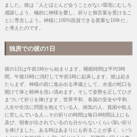
ました。彼は「人とほとんど会うことがない環境にむしろ
感謝しよう。極的に神様を愛し、祈りと御言葉を受けるこ
とに専念しよう。神様に100%投資できる貴重な10年だ」
と考えたのです。
独房での彼の1日
彼の1日は午前1時から始まります。睡眠時間は平均3時
間。午後10時に消灯して午前1時に起床します。彼は起き
たらまず、神様の前に進み出る準備として、水道の蛇口を
開けて体と精神を洗い清めます。そして姿勢を正してひざ
まづいて祈りを捧げます。世界平和、各国の安全や平和、
人生や生活に問題を抱えている人、病気の人、貧困や飢え
に苦しんでいる人…その祈りの時間は毎日4時間以上にも
及び、朝食が出されているのも分からないくらい深い祈り
を捧げました。ある時はあまりにも祈ることが多く、いつ