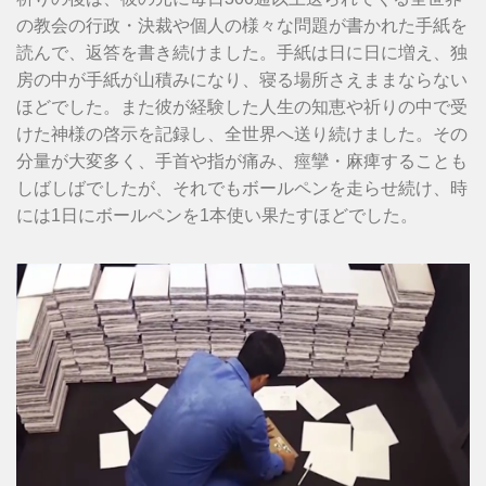
の教会の行政・決裁や個人の様々な問題が書かれた手紙を
読んで、返答を書き続けました。手紙は日に日に増え、独
房の中が手紙が山積みになり、寝る場所さえままならない
ほどでした。また彼が経験した人生の知恵や祈りの中で受
けた神様の啓示を記録し、全世界へ送り続けました。その
分量が大変多く、手首や指が痛み、痙攣・麻痺することも
しばしばでしたが、それでもボールペンを走らせ続け、時
には1日にボールペンを1本使い果たすほどでした。