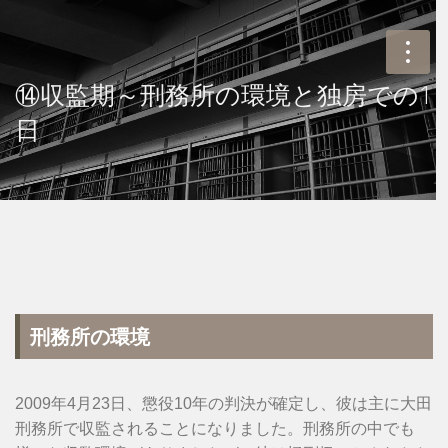
⑭収監期～刑務所の環境と独房での1
日
刑務所の環境
2009年4月23日、懲役10年の判決が確定し、彼は主に大田
刑務所で収監されることになりました。刑務所の中でも