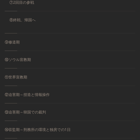
⑦2回目の参戦
⑧終戦、帰国へ
⑨修道期
⑩ソウル宣教期
⑪世界宣教期
⑫迫害期～捏造と情報操作
⑬迫害期～韓国での裁判
⑭収監期～刑務所の環境と独房での1日