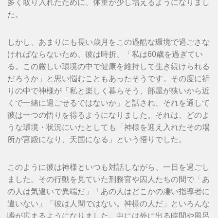
多く取り入れたために、体重が少し増えるようになりまし
た。
しかし、あまりにも長い歳月をこの過酷な環境で過ごさな
ければならないため、彼は時折、「私は60歳を過ぎてい
る。この厳しい環境の中で健康を維持して生き続けられる
だろうか」と思い悩むこともあったそうです。その度に祈
りの中で神様が「私と楽しく暮らそう、部屋が狭いから近
くで一緒に過ごせるではないか」と話され、それを通して
彼は一つの悟りを得るようになりました。それは、どのよ
うな環境・状況にいたとしても「神様を迎え入れたその場
所が宮殿になり、天国になる」という悟りでした。
このように彼は神様といつも対話しながら、一日を過ごし
ました。その行動を見ていた刑務官や囚人たちの間で「あ
の人は気違いで異端だ」「あの人はどこかの凄い指導者に
違いない」「彼は人間ではない。神様の人だ」といろんな
噂が広まるようになりました。中には外に出る時間や風呂