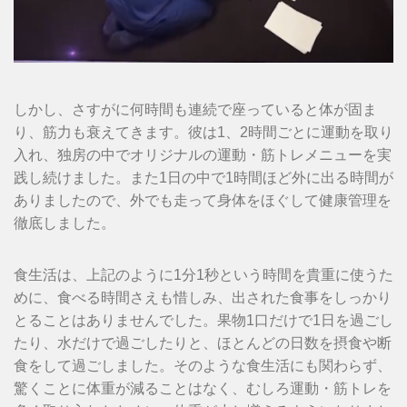
しかし、さすがに何時間も連続で座っていると体が固ま
り、筋力も衰えてきます。彼は1、2時間ごとに運動を取り
入れ、独房の中でオリジナルの運動・筋トレメニューを実
践し続けました。また1日の中で1時間ほど外に出る時間が
ありましたので、外でも走って身体をほぐして健康管理を
徹底しました。
食生活は、上記のように1分1秒という時間を貴重に使うた
めに、食べる時間さえも惜しみ、出された食事をしっかり
とることはありませんでした。果物1口だけで1日を過ごし
たり、水だけで過ごしたりと、ほとんどの日数を摂食や断
食をして過ごしました。そのような食生活にも関わらず、
驚くことに体重が減ることはなく、むしろ運動・筋トレを