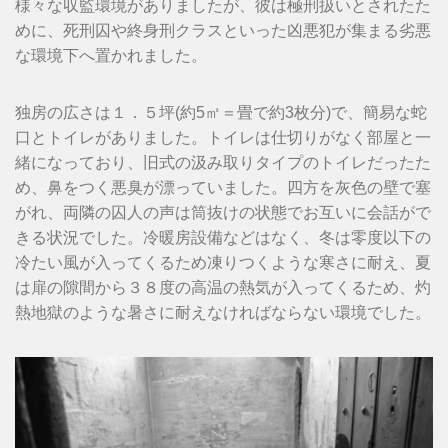
様々な収監環境がありましたが、彼は極刑扱いとされたた
めに、死刑囚や終身刑クラスといった凶悪犯が集まる劣悪
な環境下へ置かれました。
独房の広さは１．５坪(約5㎡＝畳で約3枚分)で、簡易な蛇
口とトイレがありました。トイレは仕切りがなく部屋と一
緒になっており、旧式の汲み取りタイプのトイレだったた
め、鼻をつく悪臭が漂っていました。四方を灰色の壁で塞
がれ、両隣の囚人の声は筒抜けの状態でお互いに会話がで
きる状況でした。冷暖房設備などはなく、冬は零度以下の
冷たい風が入ってくるため凍りつくような寒さに耐え、夏
は扉の隙間から３８度の高温の熱気が入ってくるため、灼
熱地獄のような暑さに耐えなければならない環境でした。