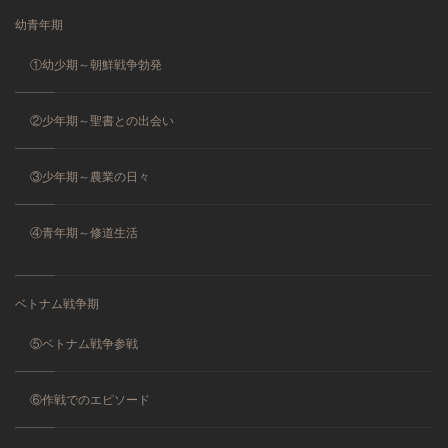
幼青年期
①幼少期～朝鮮戦争勃発
②少年期～聖書との出会い
③少年期～農業の日々
④青年期～修道生活
ベトナム戦争期
⑤ベトナム戦争参戦
⑥作戦でのエピソード