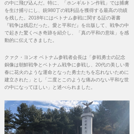
の中に飛び込んだ。特に、「ホンギルトン作戦」では捕虜
を生け捕りにし、銃980丁の戦利品を獲得する最高の功績
を残した。2018年にはベトナム参戦に関する証の著書
『戦争は残忍だった。愛と平和だ』を出版して、戦争の中
で起きた驚くべき奇跡を紹介し、「真の平和の意味」を感
動的に伝えてきました。
クァク・ヨンオ ベトナム参戦者会長は「参戦勇士の記念
銅像は朝鮮戦争とベトナム戦争に参戦し、20代の美しい青
春に花火のような運命となった勇士たちを忘れないために
建立された」とし「二度とこのような痛みのない平和な世
の中になってほしい」と述べられました。