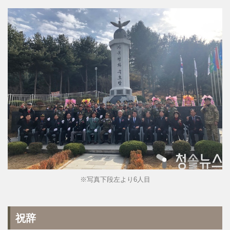
※写真下段左より6人目
祝辞