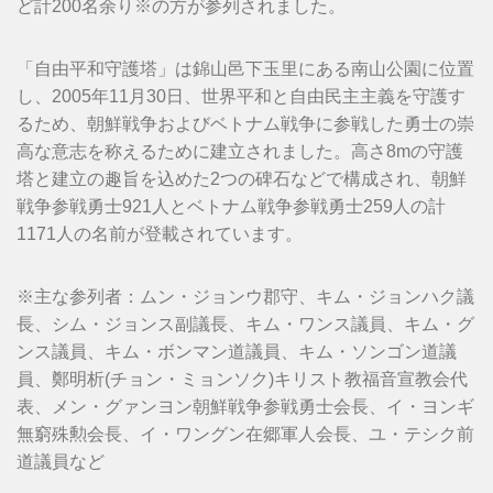
ど計200名余り※の方が参列されました。
「自由平和守護塔」は錦山邑下玉里にある南山公園に位置
し、2005年11月30日、世界平和と自由民主主義を守護す
るため、朝鮮戦争およびベトナム戦争に参戦した勇士の崇
高な意志を称えるために建立されました。高さ8mの守護
塔と建立の趣旨を込めた2つの碑石などで構成され、朝鮮
戦争参戦勇士921人とベトナム戦争参戦勇士259人の計
1171人の名前が登載されています。
※主な参列者：ムン・ジョンウ郡守、キム・ジョンハク議
長、シム・ジョンス副議長、キム・ワンス議員、キム・グ
ンス議員、キム・ボンマン道議員、キム・ソンゴン道議
員、鄭明析(チョン・ミョンソク)キリスト教福音宣教会代
表、メン・グァンヨン朝鮮戦争参戦勇士会長、イ・ヨンギ
無窮殊勲会長、イ・ワングン在郷軍人会長、ユ・テシク前
道議員など