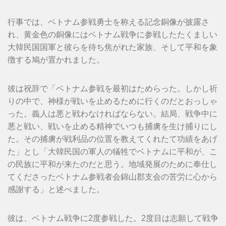
行事では、ベトナム参戦勇士を称える記念銅像が披露さ
れ、黄金色の銅像にはベトナム戦争に参戦したたくましい
大韓民国国軍と彼らを待ち焦がれた家族、そして平和を象
徴する鳩が置かれました。
彼は祝辞で「ベトナム参戦を最初はためらった。しかし祈
りの中で、神様が戦いを止めるために行くのだとおっしゃ
った。義人は悪と戦わなければならない。結局、戦争中に
悪と戦い、戦いを止める精神でいつも捕虜を生け捕りにし
た。その捕虜が戦利品の位置を教えてくれたて功績をあげ
た」とし「大韓民国の軍人の犠牲でベトナムに平和が、こ
の民族に平和が来たのだと思う。地域発展のために奉仕し
てくださったベトナム参戦者会錦山郡支会の苦労に心から
感謝する」と述べました。
彼は、ベトナム戦争に2度参戦した。2度目は志願して戦争