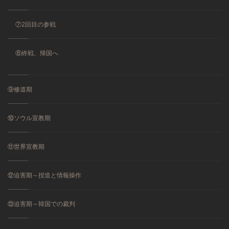
⑦2回目の参戦
⑧終戦、帰国へ
⑨修道期
⑩ソウル宣教期
⑪世界宣教期
⑫迫害期～捏造と情報操作
⑬迫害期～韓国での裁判