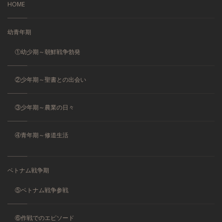
HOME
幼青年期
①幼少期～朝鮮戦争勃発
②少年期～聖書との出会い
③少年期～農業の日々
④青年期～修道生活
ベトナム戦争期
⑤ベトナム戦争参戦
⑥作戦でのエピソード