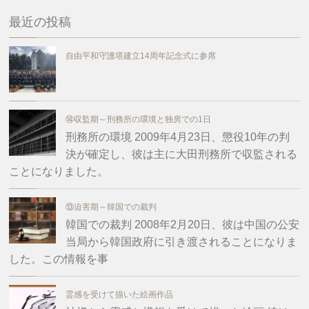
最近の投稿
自由平和守護塔建立14周年記念式に参席
⑭収監期～刑務所の環境と独房での1日
刑務所の環境 2009年4月23日、懲役10年の判
決が確定し、彼は主に大田刑務所で収監される
ことになりました。
⑬迫害期～韓国での裁判
韓国での裁判 2008年2月20日、彼は中国の公安
当局から韓国政府に引き渡されることになりま
した。この情報を事
霊感を受けて描いた絵画作品