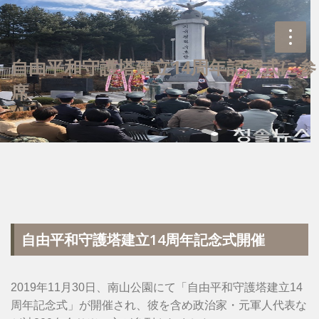
自由平和守護塔建立14周年記念式に参
席
自由平和守護塔建立14周年記念式開催
2019年11月30日、南山公園にて「自由平和守護塔建立14
周年記念式」が開催され、彼を含め政治家・元軍人代表な